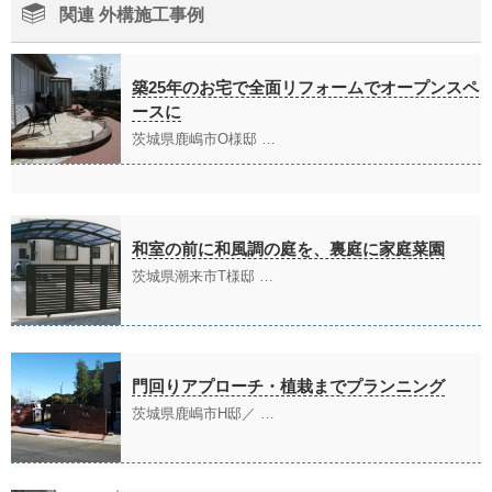
関連 外構施工事例
築25年のお宅で全面リフォームでオープンスペ
ースに
茨城県鹿嶋市O様邸 …
和室の前に和風調の庭を、裏庭に家庭菜園
茨城県潮来市T様邸 …
門回りアプローチ・植栽までプランニング
茨城県鹿嶋市H邸／ …