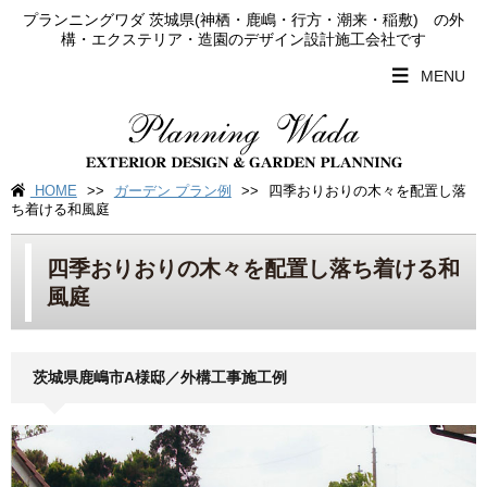
プランニングワダ 茨城県(神栖・鹿嶋・行方・潮来・稲敷) の外
構・エクステリア・造園のデザイン設計施工会社です
MENU
HOME
>>
ガーデン プラン例
>>
四季おりおりの木々を配置し落
ち着ける和風庭
四季おりおりの木々を配置し落ち着ける和
風庭
茨城県鹿嶋市A様邸／外構工事施工例