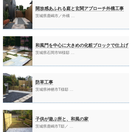
開放感あふれる庭と玄関アプローチ外構工事
茨城県鹿嶋市／外構 …
和風門を中心に大きめの化粧ブロックで仕上げ
茨城県石岡市W様邸 …
防草工事
茨城県神栖市T様邸 …
子供が遊ぶ所と、和風の家
茨城県鹿嶋市T邸／ …