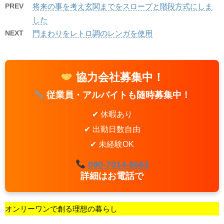
PREV
将来の事を考え玄関までをスロープと階段方式にしま
した
NEXT
門まわりをレトロ調のレンガを使用
協力会社募集中！
従業員・アルバイトも随時募集中！
✔ 休暇あり
✔ 出勤日数自由
✔ 未経験OK
090-7014-6663
詳細はお電話で
オンリーワンで創る理想の暮らし