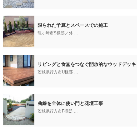
限られた予算とスペースでの施工
龍ヶ崎市S様邸／外 …
リビングと食堂をつなぐ開放的なウッドデッキ
茨城県行方市U様邸 …
曲線を全体に使い門と花壇工事
茨城県行方市F様邸 …