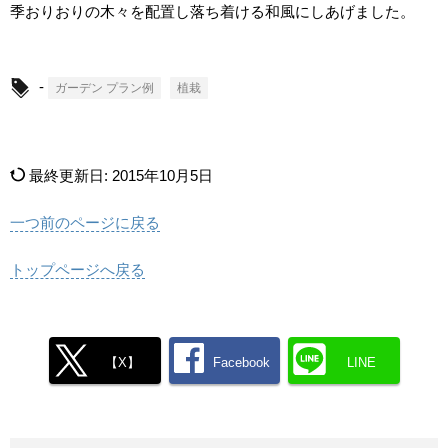
季おりおりの木々を配置し落ち着ける和風にしあげました。
-
ガーデン プラン例
植栽
最終更新日:
2015年10月5日
一つ前のページに戻る
トップページへ戻る
【X】
Facebook
LINE