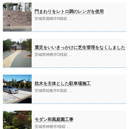
門まわりをレトロ調のレンガを使用
茨城県鹿嶋市N様邸 …
震災をいいきっかけに芝生管理をなくしました
茨城県神栖市O様邸 …
枕木を主体とした駐車場施工
茨城県稲敷市K様邸 …
モダン和風庭園工事
茨城県神栖市I様邸 …