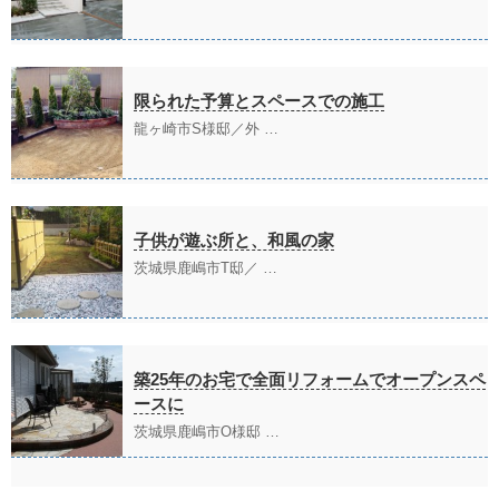
限られた予算とスペースでの施工
龍ヶ崎市S様邸／外 …
子供が遊ぶ所と、和風の家
茨城県鹿嶋市T邸／ …
築25年のお宅で全面リフォームでオープンスペ
ースに
茨城県鹿嶋市O様邸 …