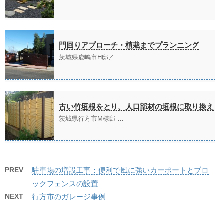
門回りアプローチ・植栽までプランニング
茨城県鹿嶋市H邸／ …
古い竹垣根をとり、人口部材の垣根に取り換え
茨城県行方市M様邸 …
PREV
駐車場の増設工事：便利で風に強いカーポートとブロ
ックフェンスの設置
NEXT
行方市のガレージ事例