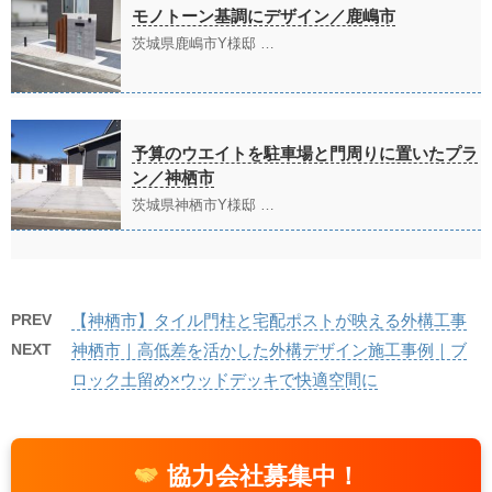
モノトーン基調にデザイン／鹿嶋市
茨城県鹿嶋市Y様邸 …
予算のウエイトを駐車場と門周りに置いたプラ
ン／神栖市
茨城県神栖市Y様邸 …
PREV
【神栖市】タイル門柱と宅配ポストが映える外構工事
NEXT
神栖市｜高低差を活かした外構デザイン施工事例｜ブ
ロック土留め×ウッドデッキで快適空間に
協力会社募集中！