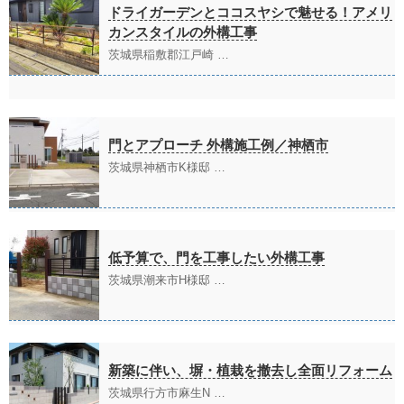
ドライガーデンとココスヤシで魅せる！アメリ
カンスタイルの外構工事
茨城県稲敷郡江戸崎 …
門とアプローチ 外構施工例／神栖市
茨城県神栖市K様邸 …
低予算で、門を工事したい外構工事
茨城県潮来市H様邸 …
新築に伴い、塀・植栽を撤去し全面リフォーム
茨城県行方市麻生N …