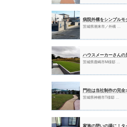
病院外構をシンプルモ
茨城県潮来市／外構 …
ハウスメーカーさんの
茨城県鹿嶋市M様邸 …
門柱は当社制作の完全
茨城県神栖市T様邸 …
家族の憩いの場に！タ