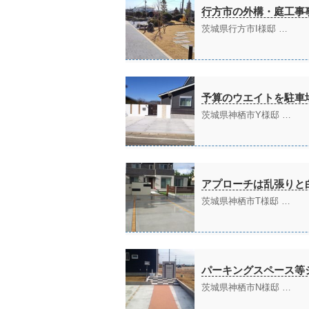
行方市の外構・庭工事
茨城県行方市I様邸 …
予算のウエイトを駐車
茨城県神栖市Y様邸 …
アプローチは乱張りと
茨城県神栖市T様邸 …
パーキングスペース等
茨城県神栖市N様邸 …