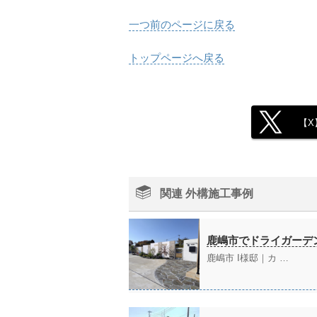
一つ前のページに戻る
トップページへ戻る
【X
関連 外構施工事例
鹿嶋市でドライガーデ
鹿嶋市 I様邸｜カ …