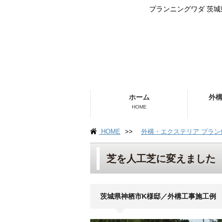
プランニングワダ 茨
ホーム
外
HOME
HOME
>>
外構・エクステリア プラン
芝を人工芝に変えました
茨城県神栖市K様邸／外構工事施工例