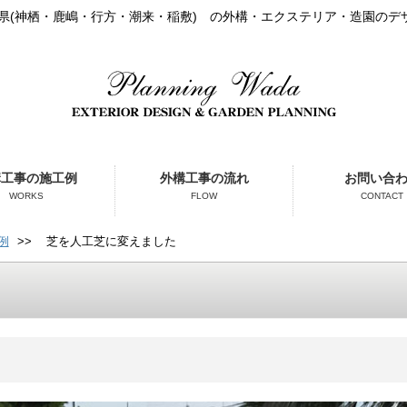
城県(神栖・鹿嶋・行方・潮来・稲敷) の外構・エクステリア・造園のデ
構工事の施工例
外構工事の流れ
お問い合
WORKS
FLOW
CONTACT
例
>>
芝を人工芝に変えました